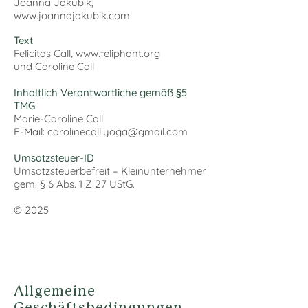
Joanna Jakubik
,
www.joannajakubik.com
Text
Felicitas Call, www.feliphant.org
und Caroline Call
Inhaltlich Verantwortliche gemäß §5
TMG
Marie-Caroline Call
E-Mail:
carolinecall.yoga@gmail.com
Umsatzsteuer-ID
Umsatzsteuerbefreit – Kleinunternehmer
gem. § 6 Abs. 1 Z 27 UStG.
© 2025
Allgemeine